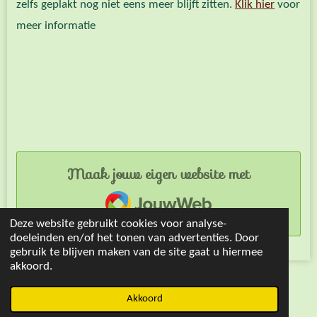
zelfs geplakt nog niet eens meer blijft zitten.
Klik hier
voor
meer informatie
Maak jouw eigen website met
JouwWeb
Deze website gebruikt cookies voor analyse-
doeleinden en/of het tonen van advertenties. Door
gebruik te blijven maken van de site gaat u hiermee
akkoord.
© 2021 positiefbrein-levenmetnah
Akkoord
Powered by
JouwWeb