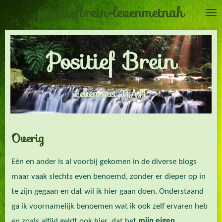
positiefbrein-levenmetnah
Ga
direct
naar
Positief Brein
de
hoofdinhoud
Leven met NAH
Overig
Eén en ander is al voorbij gekomen in de diverse blogs
maar vaak slechts even benoemd, zonder er dieper op in
te zijn gegaan en dat wil ik hier gaan doen. Onderstaand
ga ik voornamelijk benoemen wat ik ook zelf ervaren heb
en zoals altijd geldt ook hier dat het
mijn eigen