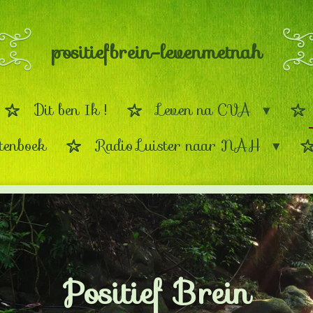
positiefbrein-levenmetnah
Dit ben Ik !
Leven na CVA
tenboek
Radio Luister naar NAH
Positief Brein