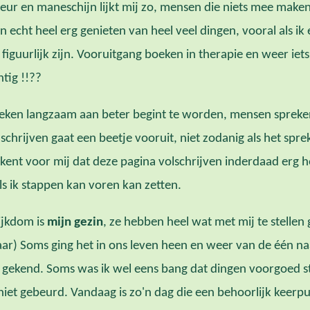
geur en maneschijn lijkt mij zo, mensen die niets mee mak
kan echt heel erg genieten van heel veel dingen, vooral als 
f figuurlijk zijn. Vooruitgang boeken in therapie en weer iet
tig !!??
reken langzaam aan beter begint te worden, mensen spreken
schrijven gaat een beetje vooruit, niet zodanig als het spre
kent voor mij dat deze pagina volschrijven inderdaad erg h
als ik stappen kan voren kan zetten.
ijkdom is
mijn gezin
, ze hebben heel wat met mij te stelle
jaar) Soms ging het in ons leven heen en weer van de één n
 gekend. Soms was ik wel eens bang dat dingen voorgoed s
et gebeurd. Vandaag is zo'n dag die een behoorlijk keerpun