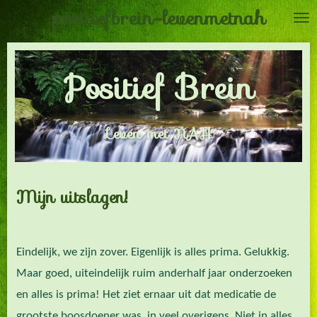
positiefbrein-levenmetnah
Ga
direct
naar
Positief Brein
de
hoofdinhoud
Leven met NAH
Mijn uitslagen!
Eindelijk, we zijn zover. Eigenlijk is alles prima. Gelukkig.
Maar goed, uiteindelijk ruim anderhalf jaar onderzoeken
en alles is prima! Het ziet ernaar uit dat medicatie de
grootste boosdoener was, in veel overigens. Niet in alles.