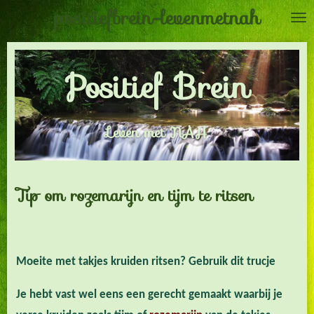
positiefbrein-levenmetnah
Ga
direct
naar
Positief Brein
de
hoofdinhoud
Leven met NAH
Tip om rozemarijn en tijm te ritsen
Moeite met takjes kruiden ritsen? Gebruik dit trucje
Je hebt vast wel eens een gerecht gemaakt waarbij je