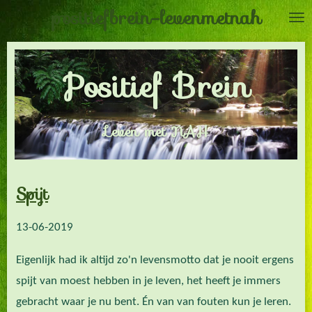
positiefbrein-levenmetnah
Ga
direct
naar
Positief Brein
de
hoofdinhoud
Leven met NAH
Spijt
13-06-2019
Eigenlijk had ik altijd zo'n levensmotto dat je nooit ergens
spijt van moest hebben in je leven, het heeft je immers
gebracht waar je nu bent. Én van van fouten kun je leren.