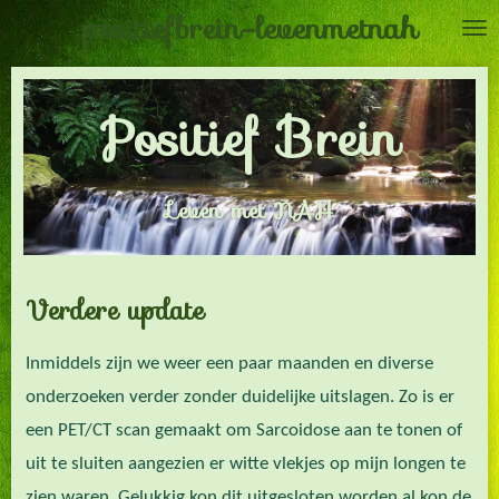
positiefbrein-levenmetnah
Ga
direct
naar
Positief Brein
de
hoofdinhoud
Leven met NAH
Verdere update
Inmiddels zijn we weer een paar maanden en diverse
onderzoeken verder zonder duidelijke uitslagen. Zo is er
een PET/CT scan gemaakt om Sarcoidose aan te tonen of
uit te sluiten aangezien er witte vlekjes op mijn longen te
zien waren. Gelukkig kon dit uitgesloten worden al kon de