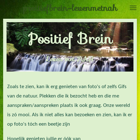
positiefbrein-levenmetnah
Ga
direct
naar
Positief Brein
de
hoofdinhoud
Leven met NAH
Zoals te zien, kan ik erg genieten van foto's of zelfs Gifs
van de natuur. Plekken die ik bezocht heb en die me
aanspraken/aanspreken plaats ik ook graag. Onze wereld
is zó mooi. Als ik niet alles kan bezoeken en zien, kan ik er
op foto's tóch een beetje zijn
Hopelijk genieten jullie er óók van