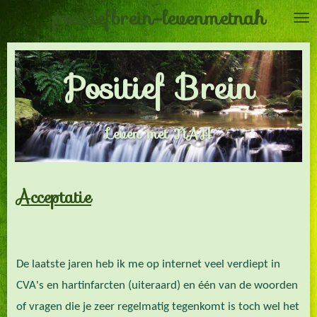
positiefbrein-levenmetnah
Ga
direct
naar
Positief Brein
de
hoofdinhoud
Leven met NAH
Acceptatie
De laatste jaren heb ik me op internet veel verdiept in
CVA's en hartinfarcten (uiteraard) en één van de woorden
of vragen die je zeer regelmatig tegenkomt is toch wel het