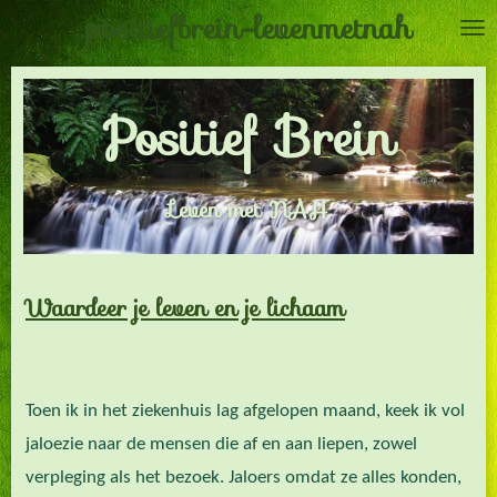
positiefbrein-levenmetnah
Ga
direct
naar
Positief Brein
de
hoofdinhoud
Leven met NAH
Waardeer je leven en je lichaam
Toen ik in het ziekenhuis lag afgelopen maand, keek ik vol
jaloezie naar de mensen die af en aan liepen, zowel
verpleging als het bezoek. Jaloers omdat ze alles konden,