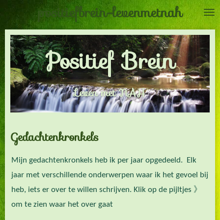
positiefbrein-levenmetnah
Ga
direct
naar
Positief Brein
de
hoofdinhoud
Leven met NAH
Gedachtenkronkels
Mijn gedachtenkronkels heb ik per jaar opgedeeld. Elk
jaar met verschillende onderwerpen waar ik het gevoel bij
heb, iets er over te willen schrijven. Klik op de pijltjes 》
om te zien waar het over gaat