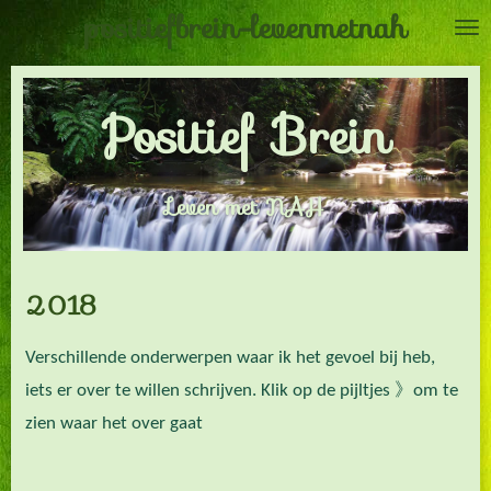
positiefbrein-levenmetnah
Ga
direct
naar
Positief Brein
de
hoofdinhoud
Leven met NAH
2018
Verschillende onderwerpen waar ik het gevoel bij heb,
iets er over te willen schrijven. Klik op de pijltjes 》om te
zien waar het over gaat