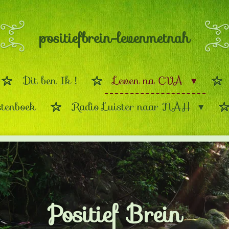
positiefbrein-levenmetnah
Dit ben Ik !
Leven na CVA
stenboek
Radio Luister naar NAH
Positief Brein