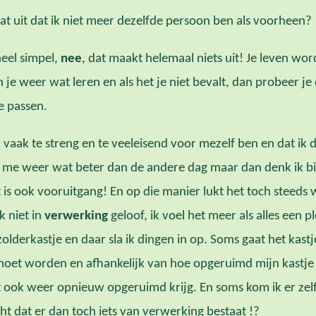
at uit dat ik niet meer dezelfde persoon ben als voorheen?
eel simpel,
nee
, dat maakt helemaal niets uit! Je leven wo
je weer wat leren en als het je niet bevalt, dan probeer je 
e passen.
k vaak te streng en te veeleisend voor mezelf ben en dat ik 
t me weer wat beter dan de andere dag maar dan denk ik bi
 is ook vooruitgang! En op die manier lukt het toch steeds w
k niet in
verwerking
geloof, ik voel het meer als alles een p
zolderkastje en daar sla ik dingen in op. Soms gaat het kastje
et worden en afhankelijk van hoe opgeruimd mijn kastje 
et ook weer opnieuw opgeruimd krijg. En soms kom ik er zelfs
icht dat er dan toch iets van verwerking bestaat !?