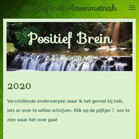
positiefbrein-levenmetnah
Ga
direct
naar
Positief Brein
de
hoofdinhoud
Leven met NAH
2020
Verschillende onderwerpen waar ik het gevoel bij heb,
iets er over te willen schrijven. Klik op de pijltjes 》om te
zien waar het over gaat