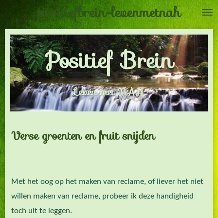
positiefbrein-levenmetnah
Ga
direct
naar
Positief Brein
de
hoofdinhoud
Leven met NAH
Verse groenten en fruit snijden
Met het oog op het maken van reclame, of liever het niet
willen maken van reclame, probeer ik deze handigheid
toch uit te leggen.