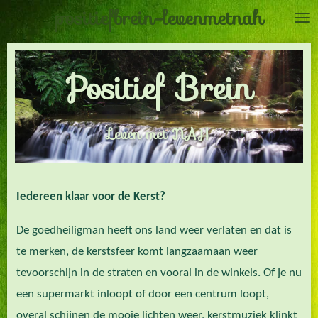
positiefbrein-levenmetnah
Ga
direct
naar
Positief Brein
de
hoofdinhoud
Leven met NAH
Iedereen klaar voor de Kerst?
De goedheiligman heeft ons land weer verlaten en dat is
te merken, de kerstsfeer komt langzaamaan weer
tevoorschijn in de straten en vooral in de winkels. Of je nu
een supermarkt inloopt of door een centrum loopt,
overal schijnen de mooie lichten weer, kerstmuziek klinkt