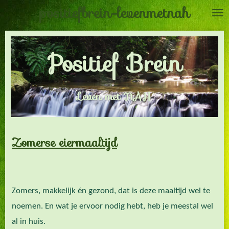
positiefbrein-levenmetnah
Ga
direct
naar
Positief Brein
de
hoofdinhoud
Leven met NAH
Zomerse eiermaaltijd
Zomers, makkelijk én gezond, dat is deze maaltijd wel te
noemen. En wat je ervoor nodig hebt, heb je meestal wel
al in huis.