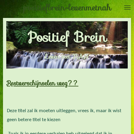
positiefbrein-levenmetnah
Ga
direct
naar
Positief Brein
de
hoofdinhoud
Leven met NAH
Restverschijnselen weg??
Deze titel zal ik moeten uitleggen, vrees ik, maar ik wist
geen betere titel te kiezen
Zoals ik in eerdere verhalen heb uitgelegd dat ik in