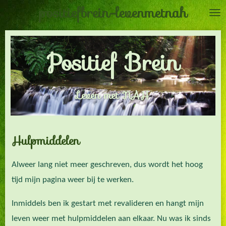
positiefbrein-levenmetnah
Ga
direct
naar
Positief Brein
de
hoofdinhoud
Leven met NAH
Hulpmiddelen
Alweer lang niet meer geschreven, dus wordt het hoog
tijd mijn pagina weer bij te werken.
Inmiddels ben ik gestart met revalideren en hangt mijn
leven weer met hulpmiddelen aan elkaar. Nu was ik sinds