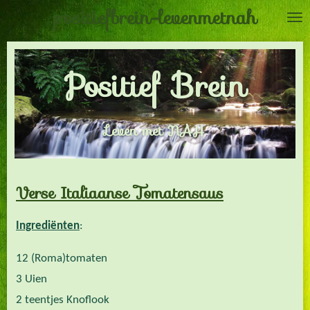
positiefbrein-levenmetnah
Ga
direct
naar
Positief Brein
de
hoofdinhoud
Leven met NAH
Verse Italiaanse Tomatensaus
Ingrediënten
:
12 (Roma)tomaten
3 Uien
2 teentjes Knoflook