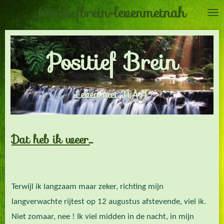
positiefbrein-levenmetnah
Ga
direct
naar
Positief Brein
de
hoofdinhoud
Leven met NAH
Dat heb ik weer.
..
Terwijl ik langzaam maar zeker, richting mijn
langverwachte rijtest op 12 augustus afstevende, viel ik.
Niet zomaar, nee ! Ik viel midden in de nacht, in mijn